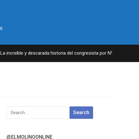
s
 increíble y descarada historia del congresista por NY George Santo
Search
for:
@ELMOLINOONLINE