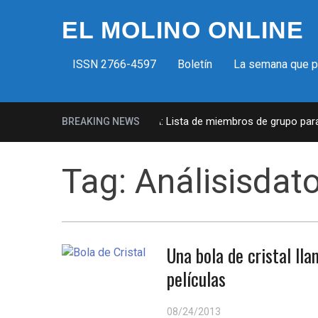
EL MOLINO ONLINE
ISSN 2766-4597
Boletín
La semana que 
Milicias fascistas en EUA: Lista de miembros de grupo parami
BREAKING NEWS
Tag:
Análisisdat
Una bola de cristal ll
películas
08/24/2013