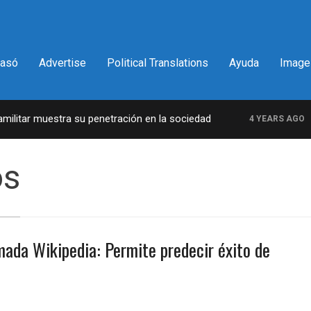
pasó
Advertise
Political Translations
Ayuda
Image
litar muestra su penetración en la sociedad
La
4 YEARS AGO
os
amada Wikipedia: Permite predecir éxito de