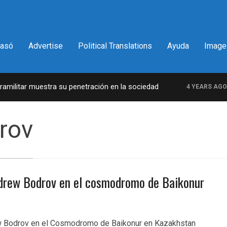
pasó
Advertise
Political Translations
Ayuda
Image
ilitar muestra su penetración en la sociedad
L
4 YEARS AGO
rov
Andrew Bodrov en el cosmodromo de Baikonur
w Bodrov en el Cosmodromo de Baikonur en Kazakhstan