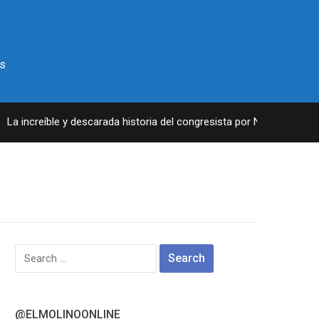
s
a increíble y descarada historia del congresista por NY George Sant
Search
for:
@ELMOLINOONLINE