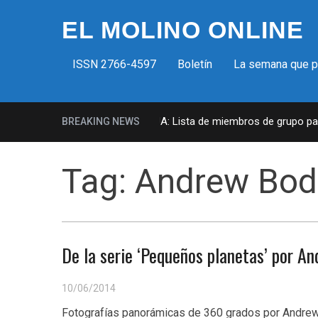
EL MOLINO ONLINE
ISSN 2766-4597
Boletín
La semana que 
Milicias fascistas en EUA: Lista de miembros de grupo param
BREAKING NEWS
Tag:
Andrew Bod
De la serie ‘Pequeños planetas’ por 
10/06/2014
Fotografías panorámicas de 360 grados por Andre