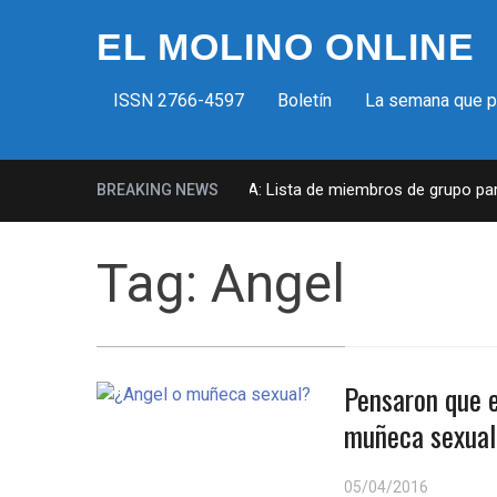
EL MOLINO ONLINE
ISSN 2766-4597
Boletín
La semana que 
Milicias fascistas en EUA: Lista de miembros de grupo parami
BREAKING NEWS
Tag:
Angel
Pensaron que e
muñeca sexual;
05/04/2016