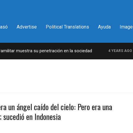
pasó
Advertise
Political Translations
Ayuda
Image
litar muestra su penetración en la sociedad
La
4 YEARS AGO
ra un ángel caído del cielo: Pero era una
 sucedió en Indonesia