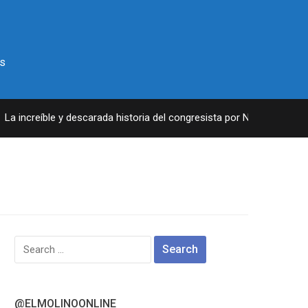
s
 increíble y descarada historia del congresista por NY George Santo
Search
for:
@ELMOLINOONLINE