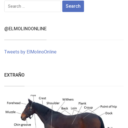
Search
for:
@ELMOLINOONLINE
Tweets by ElMolinoOnline
EXTRAÑO