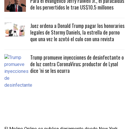
Para el evangélico Jerry Falwell Jr., el paracaidas
de los pervertidos le trae US$10.5 millones
Juez ordena a Donald Trump pagar los honorarios
legales de Stormy Daniels, la estrella de porno
que una vez le azotó el culo con una revista
Trump promueve inyecciones de desinfectante o
de luz contra CoronaVirus; productor de Lysol
dice ‘ni se les ocurra
El Molino Online se publica diariamente desde New York,