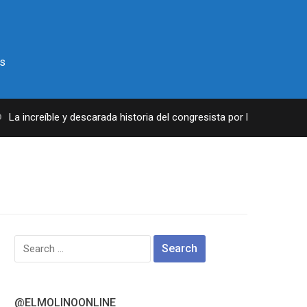
s
a increíble y descarada historia del congresista por NY George Sant
Search
for:
@ELMOLINOONLINE