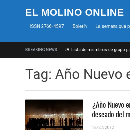
EL MOLINO ONLINE
ISSN 2766-4597
Boletín
La semana que 
Milicias fascistas en EUA: Lista de miembros de grupo param
BREAKING NEWS
Tag:
Año Nuevo e
¿Año Nuevo en
deseado del m
12/27/2012