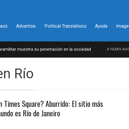
pasó
Advertise
Political Translations
Ayuda
Image
ilitar muestra su penetración en la sociedad
L
4 YEARS AGO
n Río
 Times Square? Aburrido: El sitio más
undo es Río de Janeiro