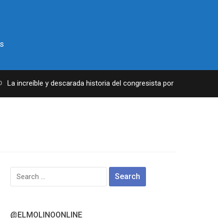
s
a increíble y descarada historia del congresista por NY George Sant
Search
for:
@ELMOLINOONLINE