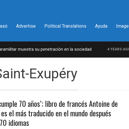
pasó
Advertise
Political Translations
Ayuda
Image
militar muestra su penetración en la sociedad
L
4 YEARS AGO
Saint-Exupéry
 cumple 70 años’; libro de francés Antoine de
 es el más traducido en el mundo después
270 idiomas