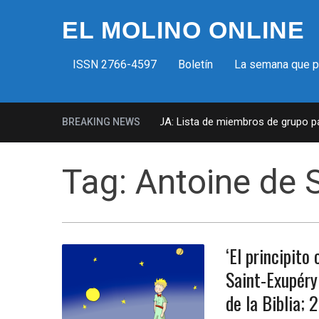
EL MOLINO ONLINE
ISSN 2766-4597
Boletín
La semana que 
Milicias fascistas en EUA: Lista de miembros de grupo para
BREAKING NEWS
Tag:
Antoine de 
‘El principito
Saint-Exupéry
de la Biblia; 