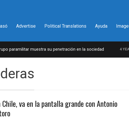
pasó
Advertise
Political Translations
Ayuda
Image
o paramilitar muestra su penetración en la sociedad
4 YEARS
nderas
 Chile, va en la pantalla grande con Antonio
toro