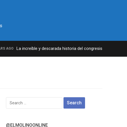
s
La increíble y descarada historia del congresista por NY Geor
 AGO
Search
for:
@ELMOLINOONLINE