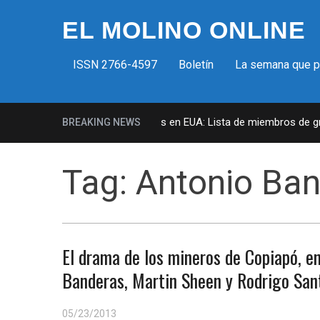
EL MOLINO ONLINE
ISSN 2766-4597
Boletín
La semana que 
Milicias fascistas en EUA: Lista de miembros de grup
BREAKING NEWS
Tag:
Antonio Ba
El drama de los mineros de Copiapó, en
Banderas, Martin Sheen y Rodrigo San
05/23/2013