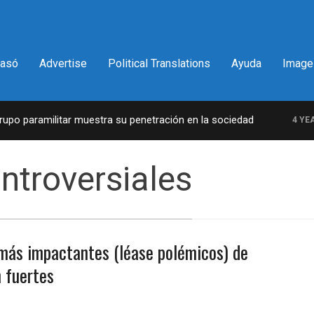
pasó
Advertise
Political Translations
Ayuda
Image
o paramilitar muestra su penetración en la sociedad
4 YEARS
ntroversiales
más impactantes (léase polémicos) de
n fuertes