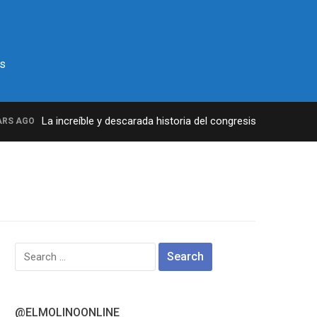
s
La increíble y descarada historia del congresista por NY Geor
 AGO
Search
for:
@ELMOLINOONLINE