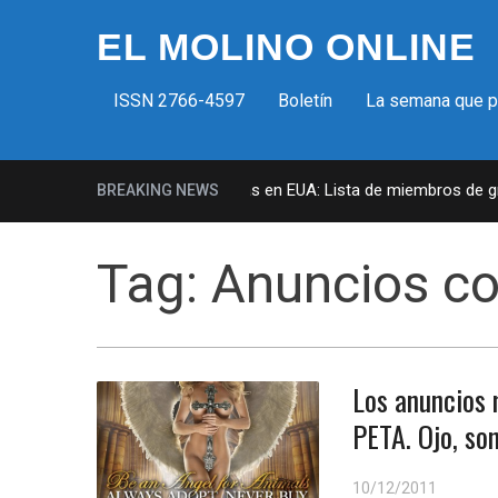
EL MOLINO ONLINE
ISSN 2766-4597
Boletín
La semana que 
Milicias fascistas en EUA: Lista de miembros de grup
BREAKING NEWS
Tag:
Anuncios co
Los anuncios 
PETA. Ojo, so
10/12/2011