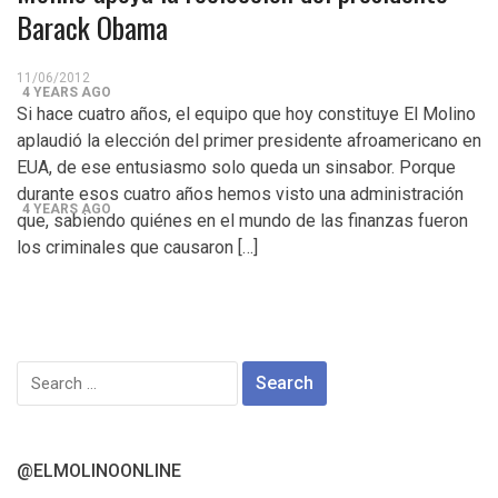
Control del Senado EUA en juego en 2da vuelta
Barack Obama
electoral en Georgia
11/06/2012
4 YEARS AGO
Si hace cuatro años, el equipo que hoy constituye El Molino
¡Finalmente! Cámara de Representantes obtiene
aplaudió la elección del primer presidente afroamericano en
EUA, de ese entusiasmo solo queda un sinsabor. Porque
declaraciones de impuestos de Donald Trump
durante esos cuatro años hemos visto una administración
4 YEARS AGO
que, sabiendo quiénes en el mundo de las finanzas fueron
los criminales que causaron […]
¡Culpable! Jurado en Washington D.C. falla en contra
Steward Rhodes, fundador de violento, grupo
paramilitar
Search
for:
@ELMOLINOONLINE