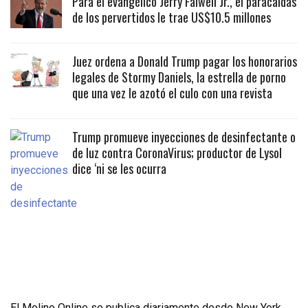
Para el evangélico Jerry Falwell Jr., el paracaidas
de los pervertidos le trae US$10.5 millones
Juez ordena a Donald Trump pagar los honorarios
legales de Stormy Daniels, la estrella de porno
que una vez le azotó el culo con una revista
Trump promueve inyecciones de desinfectante o
de luz contra CoronaVirus; productor de Lysol
dice ‘ni se les ocurra
El Molino Online se publica diariamente desde New York,