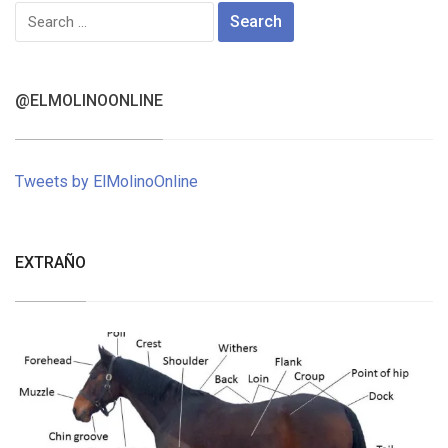
Search
for:
@ELMOLINOONLINE
Tweets by ElMolinoOnline
EXTRAÑO