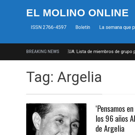
EL MOLINO ONLINE
ISSN 2766-4597
Boletín
La semana que 
Milicias fascistas en EUA: Lista de miembros de grupo para
BREAKING NEWS
Tag:
Argelia
‘Pensamos en 
los 96 años A
de Argelia