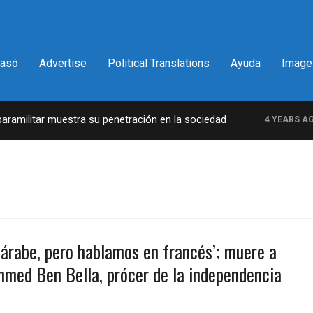
pasó
Advertise
Political Translations
Ayuda
Image
militar muestra su penetración en la sociedad
4 YEARS AGO
árabe, pero hablamos en francés’; muere a
hmed Ben Bella, prócer de la independencia