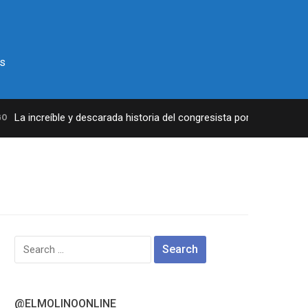
s
La increíble y descarada historia del congresista por NY George San
Search
for:
@ELMOLINOONLINE