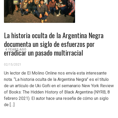
Control del Senado EUA en juego en 2da vuelta
electoral en Georgia
4 YEARS AGO
¡Finalmente! Cámara de Representantes obtiene
La historia oculta de la Argentina Negra
declaraciones de impuestos de Donald Trump
documenta un siglo de esfuerzos por
erradicar un pasado multirracial
4 YEARS AGO
¡Culpable! Jurado en Washington D.C. falla en contra
02/15/2021
Steward Rhodes, fundador de violento, grupo
Un lector de El Molino Online nos envía esta interesante
paramilitar
nota. “La historia oculta de la Argentina Negra” es el título
de un artículo de Uki Goñi en el semanario New York Review
of Books: The Hidden History of Black Argentina (NYRB, 8
febrero 2021). El autor hace una reseña de cómo un siglo
de […]