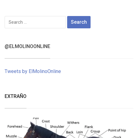
Search
for:
@ELMOLINOONLINE
Tweets by ElMolinoOnline
EXTRAÑO