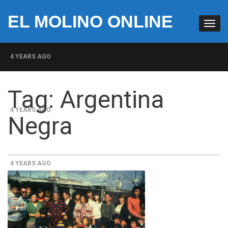
EL MOLINO ONLINE
4 YEARS AGO
Milicias fascistas en EUA: Lista de miembros de grupo
Tag:
Argentina
paramilitar muestra su penetración en la sociedad
4 YEARS AGO
Negra
La increíble y descarada historia del congresista por
NY George Santos
4 YEARS AGO
Insurrección bolsonarista en Brasil lleva la firma del
Trumpismo
4 YEARS AGO