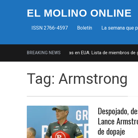
EL MOLINO ONLINE
ISSN 2766-4597
Boletín
La semana que 
Milicias fascistas en EUA: Lista de miembros de gru
BREAKING NEWS
Tag:
Armstrong
Despojado, de
Lance Armstro
de dopaje