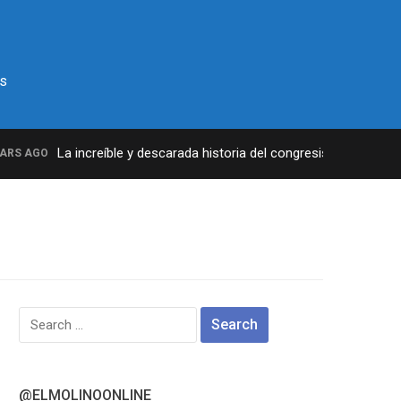
s
La increíble y descarada historia del congresista por NY Geo
S AGO
Search
for:
@ELMOLINOONLINE