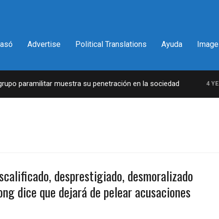
pasó
Advertise
Political Translations
Ayuda
Image
po paramilitar muestra su penetración en la sociedad
4 YEAR
scalificado, desprestigiado, desmoralizado
ng dice que dejará de pelear acusaciones