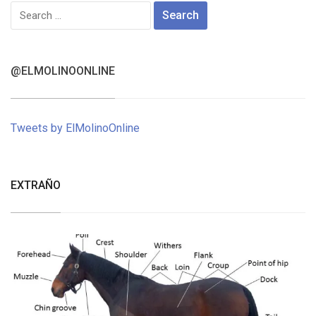
Search
for:
@ELMOLINOONLINE
Tweets by ElMolinoOnline
EXTRAÑO