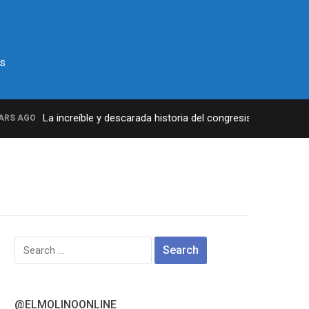
s
La increíble y descarada historia del congresista por NY Geo
S AGO
Search
for:
@ELMOLINOONLINE