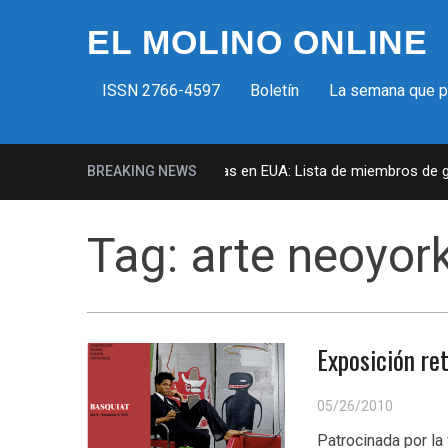
EL MOLINO ONLINE
ISSN 2766-4597
Boletín
La semana que 
Milicias fascistas en EUA: Lista de miembros de gru
BREAKING NEWS
Tag:
arte neoyor
Exposición re
05/26/2010
Patrocinada por la