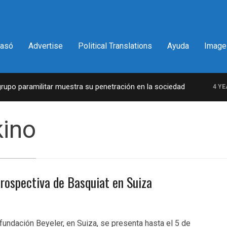
pasó
Advertise
Political Translations
Ayuda
Image
po paramilitar muestra su penetración en la sociedad
4 YEAR
kino
trospectiva de Basquiat en Suiza
 fundación Beyeler, en Suiza, se presenta hasta el 5 de