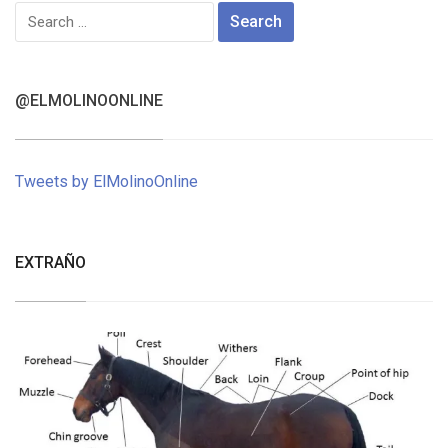
Search
for:
@ELMOLINOONLINE
Tweets by ElMolinoOnline
EXTRAÑO