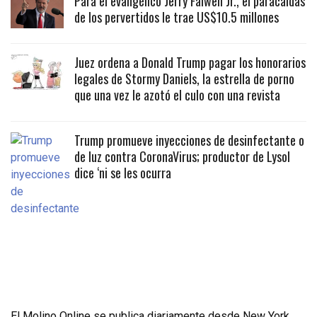
Para el evangélico Jerry Falwell Jr., el paracaidas
de los pervertidos le trae US$10.5 millones
Juez ordena a Donald Trump pagar los honorarios
legales de Stormy Daniels, la estrella de porno
que una vez le azotó el culo con una revista
Trump promueve inyecciones de desinfectante o
de luz contra CoronaVirus; productor de Lysol
dice ‘ni se les ocurra
El Molino Online se publica diariamente desde New York,