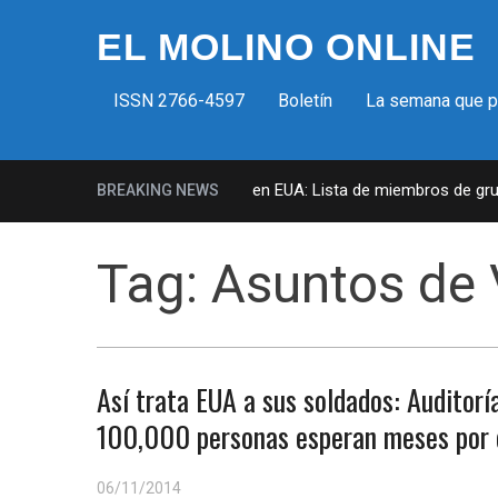
EL MOLINO ONLINE
ISSN 2766-4597
Boletín
La semana que 
Milicias fascistas en EUA: Lista de miembros de grupo
BREAKING NEWS
Tag:
Asuntos de 
Así trata EUA a sus soldados: Auditorí
100,000 personas esperan meses por 
06/11/2014