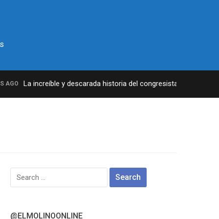
s
La increíble y descarada historia del congresista por NY George
AGO
Search
for:
@ELMOLINOONLINE