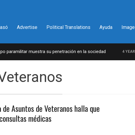
pasó
Advertise
Political Translations
Ayuda
Image
 paramilitar muestra su penetración en la sociedad
4 YEARS 
Veteranos
a de Asuntos de Veteranos halla que
consultas médicas