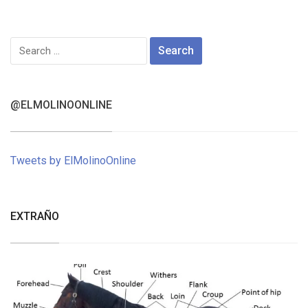
Search
for:
@ELMOLINOONLINE
Tweets by ElMolinoOnline
EXTRAÑO