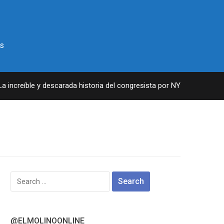
s
increíble y descarada historia del congresista por NY George Santos
Search
for:
@ELMOLINOONLINE