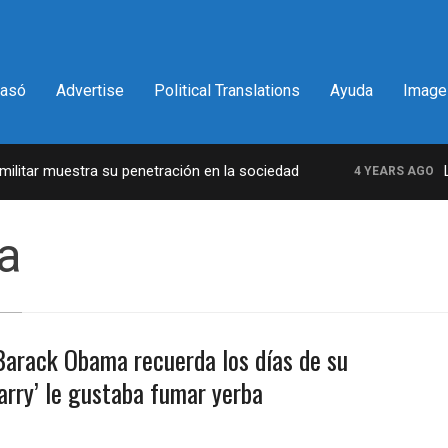
pasó
Advertise
Political Translations
Ayuda
Image
itar muestra su penetración en la sociedad
La 
4 YEARS AGO
a
Barack Obama recuerda los días de su
Barry’ le gustaba fumar yerba