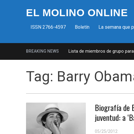
EL MOLINO ONLINE
ISSN 2766-4597
Boletín
La semana que 
Milicias fascistas en EUA: Lista de miembros de grupo paramil
BREAKING NEWS
Tag:
Barry Obam
Biografía de 
juventud: a ‘
05/25/2012