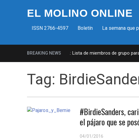
EL MOLINO ONLINE
ISSN 2766-4597
Boletín
La semana que 
Milicias fascistas en EUA: Lista de miembros de grupo paramil
BREAKING NEWS
Tag:
BirdieSande
#BirdieSanders, car
el pájaro que se pos
04/01/2016