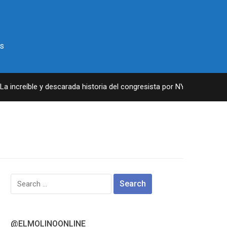
s
increíble y descarada historia del congresista por NY George Santos
Search
for:
@ELMOLINOONLINE