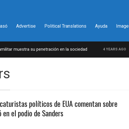
pasó
Advertise
Political Translations
Ayuda
Image
itar muestra su penetración en la sociedad
La 
4 YEARS AGO
rs
icaturistas políticos de EUA comentan sobre
ó en el podio de Sanders