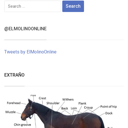
Search
for:
@ELMOLINOONLINE
Tweets by ElMolinoOnline
EXTRAÑO