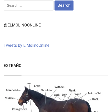
Search
for:
@ELMOLINOONLINE
Tweets by ElMolinoOnline
EXTRAÑO