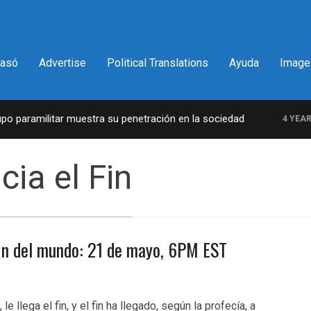
pasó
Advertise
Political Translations
Ayuda
Image
paramilitar muestra su penetración en la sociedad
4 YEARS 
ia el Fin
in del mundo: 21 de mayo, 6PM EST
e llega el fin, y el fin ha llegado, según la profecía, a