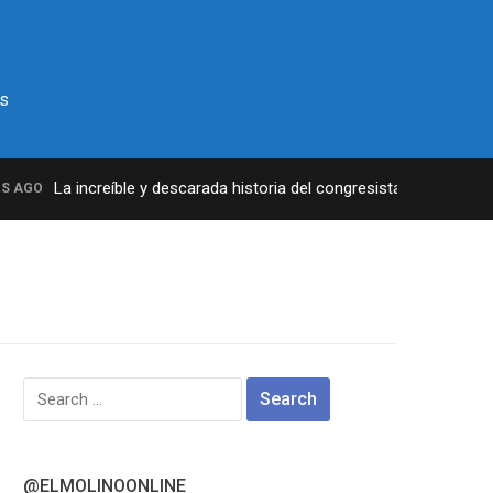
s
La increíble y descarada historia del congresista por NY George
AGO
Search
for:
@ELMOLINOONLINE