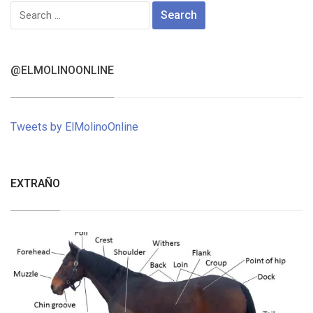
Search
for:
@ELMOLINOONLINE
Tweets by ElMolinoOnline
EXTRAÑO