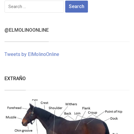
Search
for:
@ELMOLINOONLINE
Tweets by ElMolinoOnline
EXTRAÑO