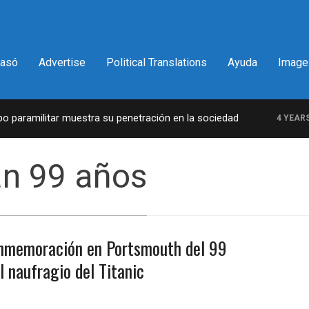
pasó
Advertise
Political Translations
Ayuda
Image
paramilitar muestra su penetración en la sociedad
4 YEARS A
n 99 años
nmemoración en Portsmouth del 99
l naufragio del Titanic