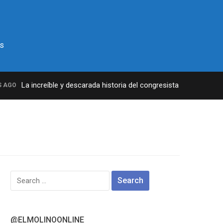
s
La increíble y descarada historia del congresista por NY George
GO
Search
for:
@ELMOLINOONLINE