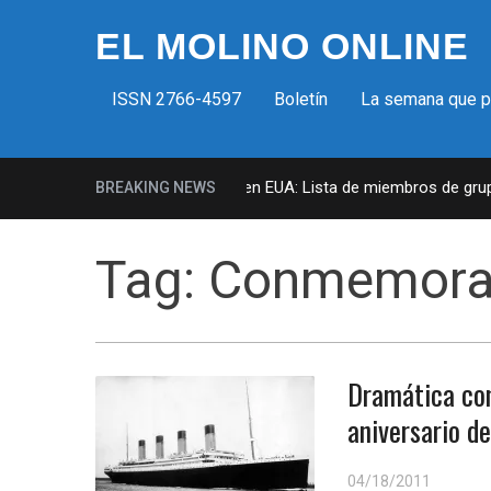
EL MOLINO ONLINE
ISSN 2766-4597
Boletín
La semana que 
Milicias fascistas en EUA: Lista de miembros de grupo 
BREAKING NEWS
Tag:
Conmemora
Dramática co
aniversario de
04/18/2011