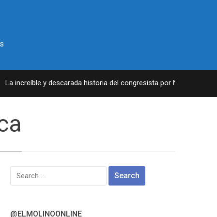
s
a increíble y descarada historia del congresista por NY George Sant
ica
Search
for:
@ELMOLINOONLINE