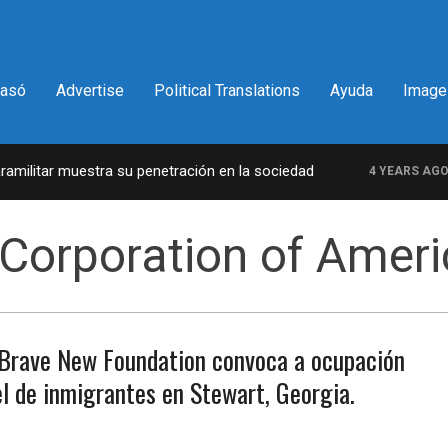
pasó
Advertise
Political Translations
Ayuda
Image
ilitar muestra su penetración en la sociedad
L
4 YEARS AGO
 Corporation of Amer
Brave New Foundation convoca a ocupación
el de inmigrantes en Stewart, Georgia.