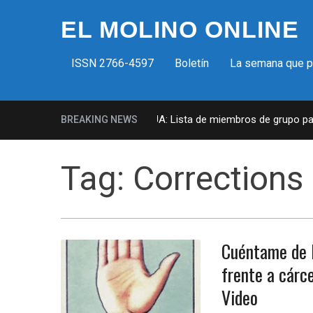
EL MOLINO ONLINE
ISSN 2766-4597
Boletín
La semana que 
Milicias fascistas en EUA: Lista de miembros de grupo param
BREAKING NEWS
Tag:
Corrections
Cuéntame de 
frente a cárc
Video