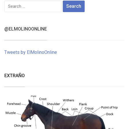
Search
for:
@ELMOLINOONLINE
Tweets by ElMolinoOnline
EXTRAÑO