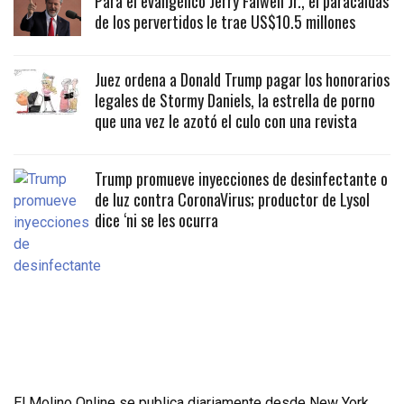
Para el evangélico Jerry Falwell Jr., el paracaidas
de los pervertidos le trae US$10.5 millones
Juez ordena a Donald Trump pagar los honorarios
legales de Stormy Daniels, la estrella de porno
que una vez le azotó el culo con una revista
Trump promueve inyecciones de desinfectante o
de luz contra CoronaVirus; productor de Lysol
dice ‘ni se les ocurra
El Molino Online se publica diariamente desde New York,