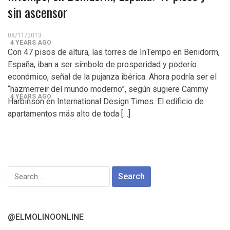
sin ascensor
Control del Senado EUA en juego en 2da vuelta
electoral en Georgia
08/11/2013
4 YEARS AGO
Con 47 pisos de altura, las torres de InTempo en Benidorm,
¡Finalmente! Cámara de Representantes obtiene
España, iban a ser símbolo de prosperidad y poderío
económico, señal de la pujanza ibérica. Ahora podría ser el
declaraciones de impuestos de Donald Trump
“hazmerreir del mundo moderno”, según sugiere Cammy
4 YEARS AGO
Harbinson en International Design Times. El edificio de
apartamentos más alto de toda […]
¡Culpable! Jurado en Washington D.C. falla en contra
Steward Rhodes, fundador de violento, grupo
paramilitar
Search
for:
@ELMOLINOONLINE