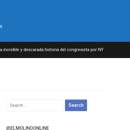
s
ncreíble y descarada historia del congresista por NY George Santos
Search
for:
@ELMOLINOONLINE