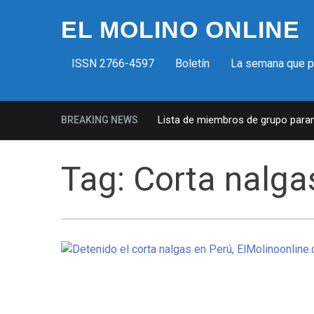
EL MOLINO ONLINE
ISSN 2766-4597
Boletín
La semana que 
Milicias fascistas en EUA: Lista de miembros de grupo paramili
BREAKING NEWS
Tag:
Corta nalga