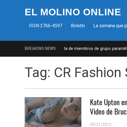
EL MOLINO ONLINE
ISSN 2766-4597
Boletín
La semana que 
Milicias fascistas en EUA: Lista de miembros de grupo paramilitar
BREAKING NEWS
Tag:
CR Fashion 
Kate Upton en
Video de Bru
09/21/2012