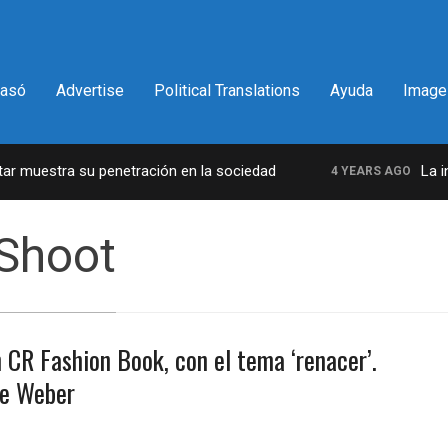
pasó
Advertise
Political Translations
Ayuda
Image
 muestra su penetración en la sociedad
La incr
4 YEARS AGO
Shoot
 CR Fashion Book, con el tema ‘renacer’.
ce Weber