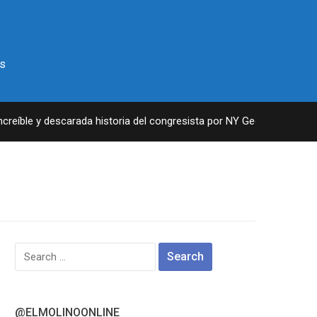
s
eíble y descarada historia del congresista por NY George Santos
Search
for:
@ELMOLINOONLINE