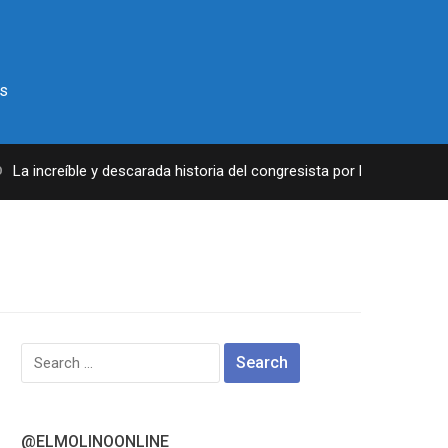
s
a increíble y descarada historia del congresista por NY George Sant
Search
for:
@ELMOLINOONLINE