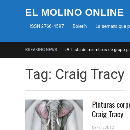
EL MOLINO ONLINE
ISSN 2766-4597
Boletín
La semana que 
Milicias fascistas en EUA: Lista de miembros de grupo param
BREAKING NEWS
Tag:
Craig Tracy
Pinturas corp
Craig Tracy
09/21/2012