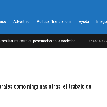
pasó
Advertise
Political Translations
Ayuda
Image
ilitar muestra su penetración en la sociedad
L
4 YEARS AGO
orales como ningunas otras, el trabajo de