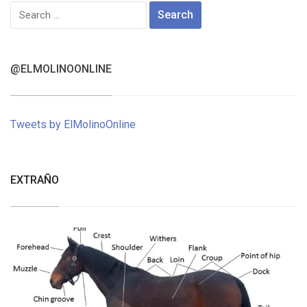
Search
for:
@ELMOLINOONLINE
Tweets by ElMolinoOnline
EXTRAÑO