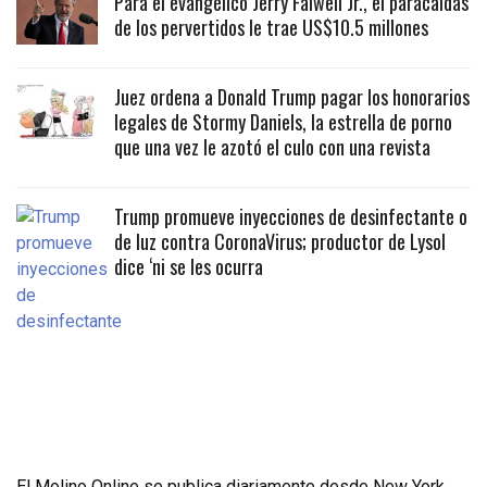
Para el evangélico Jerry Falwell Jr., el paracaidas
de los pervertidos le trae US$10.5 millones
Juez ordena a Donald Trump pagar los honorarios
legales de Stormy Daniels, la estrella de porno
que una vez le azotó el culo con una revista
Trump promueve inyecciones de desinfectante o
de luz contra CoronaVirus; productor de Lysol
dice ‘ni se les ocurra
El Molino Online se publica diariamente desde New York,