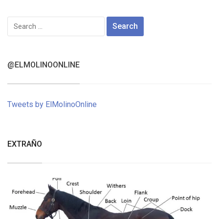
Search
for:
@ELMOLINOONLINE
Tweets by ElMolinoOnline
EXTRAÑO