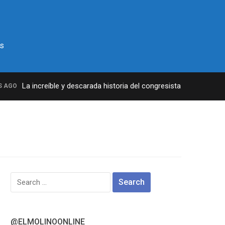
s
La increíble y descarada historia del congresista por NY George
GO
Search
for:
@ELMOLINOONLINE