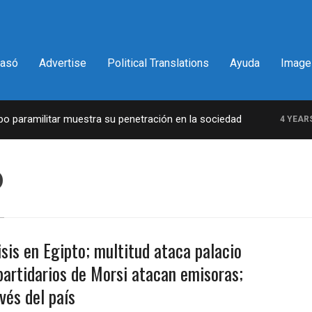
pasó
Advertise
Political Translations
Ayuda
Image
paramilitar muestra su penetración en la sociedad
4 YEARS A
o
isis en Egipto; multitud ataca palacio
 partidarios de Morsi atacan emisoras;
vés del país