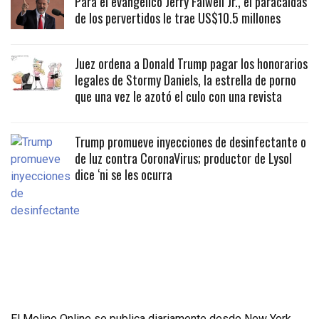
Para el evangélico Jerry Falwell Jr., el paracaidas
de los pervertidos le trae US$10.5 millones
Juez ordena a Donald Trump pagar los honorarios
legales de Stormy Daniels, la estrella de porno
que una vez le azotó el culo con una revista
Trump promueve inyecciones de desinfectante o
de luz contra CoronaVirus; productor de Lysol
dice ‘ni se les ocurra
El Molino Online se publica diariamente desde New York,