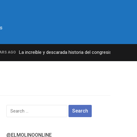
s
La increíble y descarada historia del congresista por NY Geor
S AGO
Search
for:
@ELMOLINOONLINE