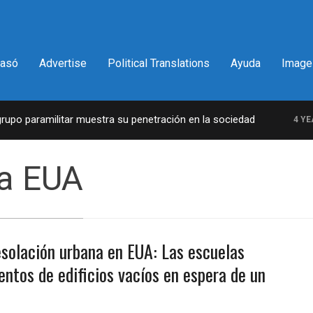
pasó
Advertise
Political Translations
Ayuda
Image
po paramilitar muestra su penetración en la sociedad
4 YEAR
na EUA
esolación urbana en EUA: Las escuelas
entos de edificios vacíos en espera de un