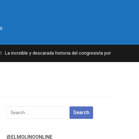
s
La increíble y descarada historia del congresista por NY George San
Search
for:
@ELMOLINOONLINE