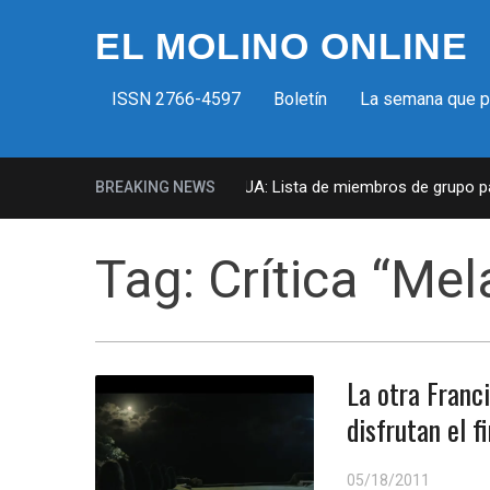
EL MOLINO ONLINE
ISSN 2766-4597
Boletín
La semana que 
Milicias fascistas en EUA: Lista de miembros de grupo para
BREAKING NEWS
Tag:
Crítica “Mel
La otra Franci
disfrutan el 
05/18/2011