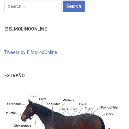
Search
for:
@ELMOLINOONLINE
Tweets by ElMolinoOnline
EXTRAÑO