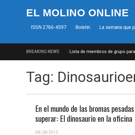
EL MOLINO ONLINE
ISSN 2766-4597
Boletín
La semana que 
Milicias fascistas en EUA: Lista de miembros de grupo paramil
BREAKING NEWS
Tag:
Dinosaurioe
En el mundo de las bromas pesadas (
superar: El dinosaurio en la oficina
08/28/2013