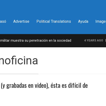
pasó
Advertise
Political Translations
Ayuda
Image
itar muestra su penetración en la sociedad
La 
4 YEARS AGO
noficina
y grabadas en video), ésta es difícil de