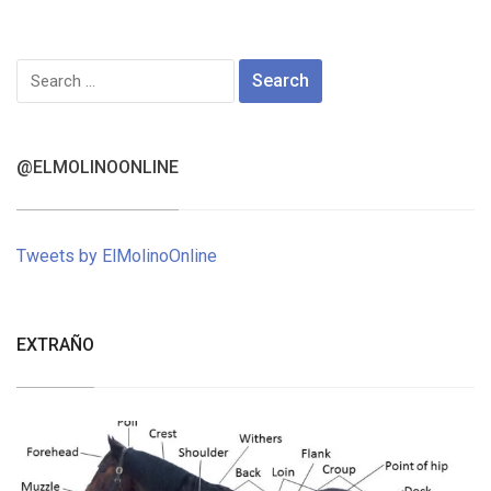
Search
for:
@ELMOLINOONLINE
Tweets by ElMolinoOnline
EXTRAÑO