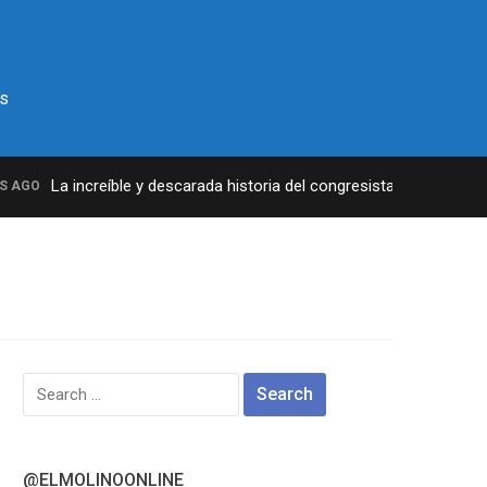
s
La increíble y descarada historia del congresista por NY George
GO
Search
for:
@ELMOLINOONLINE