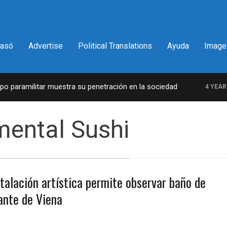
pasó
Advertise
Political Translations
Ayuda
Image
paramilitar muestra su penetración en la sociedad
4 YEARS A
mental Sushi
talación artística permite observar baño de
ante de Viena