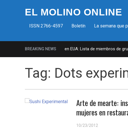
EL MOLINO ONLINE
ISSN 2766-4597
Boletín
La semana que 
Milicias fascistas en EUA: Lista de miembros de grupo 
BREAKING NEWS
Tag:
Dots experi
Arte de mearte: ins
mujeres en restaur
10/23/2012