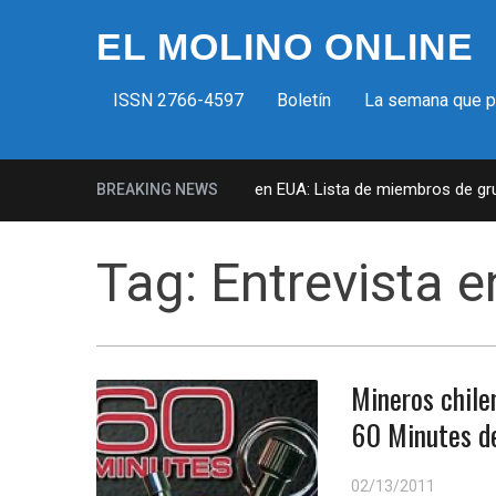
EL MOLINO ONLINE
ISSN 2766-4597
Boletín
La semana que 
Milicias fascistas en EUA: Lista de miembros de grupo
BREAKING NEWS
Tag:
Entrevista 
Mineros chile
60 Minutes d
02/13/2011