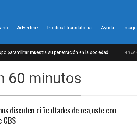
pasó
Advertise
Political Translations
Ayuda
Image
 paramilitar muestra su penetración en la sociedad
4 YEARS 
en 60 minutos
nos discuten dificultades de reajuste con
e CBS