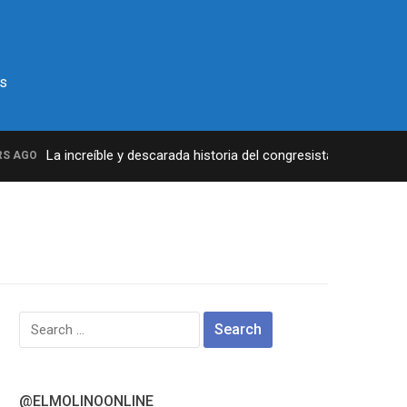
s
La increíble y descarada historia del congresista por NY Georg
AGO
Search
for:
@ELMOLINOONLINE