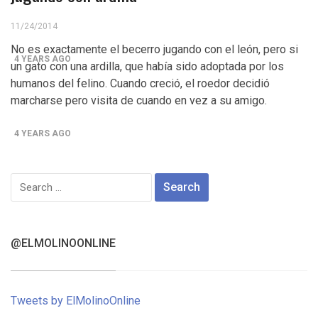
Control del Senado EUA en juego en 2da vuelta
11/24/2014
electoral en Georgia
No es exactamente el becerro jugando con el león, pero si
4 YEARS AGO
un gato con una ardilla, que había sido adoptada por los
humanos del felino. Cuando creció, el roedor decidió
¡Finalmente! Cámara de Representantes obtiene
marcharse pero visita de cuando en vez a su amigo.
declaraciones de impuestos de Donald Trump
4 YEARS AGO
¡Culpable! Jurado en Washington D.C. falla en contra
Search
Steward Rhodes, fundador de violento, grupo
for:
paramilitar
@ELMOLINOONLINE
Tweets by ElMolinoOnline