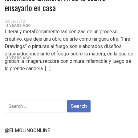
Control del Senado EUA en juego en 2da vuelta
ensayarlo en casa
electoral en Georgia
02/08/2012
4 YEARS AGO
Literal y metafóricamente las cenizas de un proceso
¡Finalmente! Cámara de Representantes obtiene
creativo, que deja una obra de arte como ninguna otra. “Fire
Drawings” o pinturas al fuego son elaborados diseños
declaraciones de impuestos de Donald Trump
plasmados mediante el fuego sobre la madera, en la que se
4 YEARS AGO
graban la imagen, recubre con pintura inflamable y luego se
le prende candela. […]
¡Culpable! Jurado en Washington D.C. falla en contra
Steward Rhodes, fundador de violento, grupo
paramilitar
Search
for:
@ELMOLINOONLINE