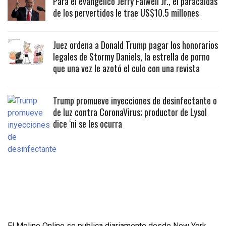
Para el evangélico Jerry Falwell Jr., el paracaidas
de los pervertidos le trae US$10.5 millones
Juez ordena a Donald Trump pagar los honorarios
legales de Stormy Daniels, la estrella de porno
que una vez le azotó el culo con una revista
Trump promueve inyecciones de desinfectante o
de luz contra CoronaVirus; productor de Lysol
dice ‘ni se les ocurra
El Molino Online se publica diariamente desde New York,