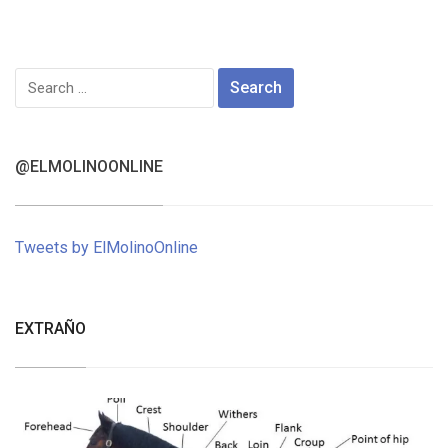
Search
for:
@ELMOLINOONLINE
Tweets by ElMolinoOnline
EXTRAÑO