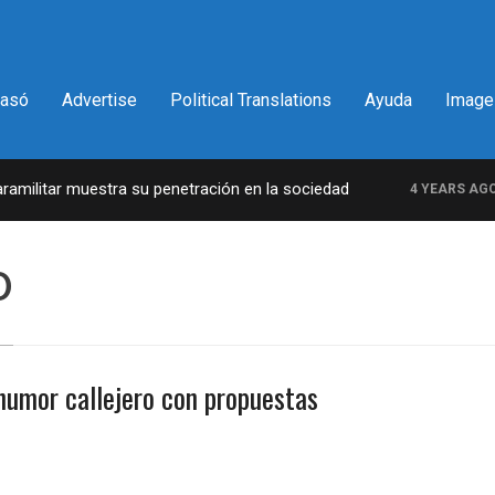
pasó
Advertise
Political Translations
Ayuda
Image
ilitar muestra su penetración en la sociedad
L
4 YEARS AGO
o
 humor callejero con propuestas