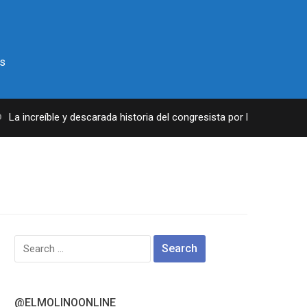
s
a increíble y descarada historia del congresista por NY George Sant
Search
for:
@ELMOLINOONLINE