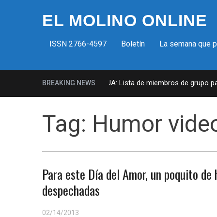
EL MOLINO ONLINE
ISSN 2766-4597
Boletín
La semana que 
Milicias fascistas en EUA: Lista de miembros de grupo param
BREAKING NEWS
Tag:
Humor vide
Para este Día del Amor, un poquito de
despechadas
02/14/2013